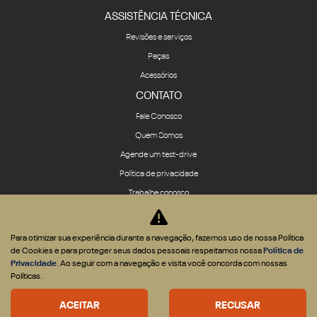
ASSISTÊNCIA TÉCNICA
Revisões e serviços
Peças
Acessórios
CONTATO
Fale Conosco
Quem Somos
Agende um test-drive
Política de privacidade
Trabalhe conosco
Para otimizar sua experiência durante a navegação, fazemos uso de nossa Política
de Cookies e para proteger seus dados pessoais respeitamos nossa
Política de
Privacidade
. Ao seguir com a navegação e visita você concorda com nossas
Desenvolvido pela DEALERSPACE ® Direitos Reservados.
Políticas.
Desacelere. Seu bem maior é a vida.
ACEITAR
RECUSAR