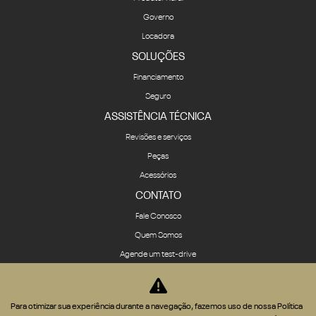
Governo
Locadora
SOLUÇÕES
Financiamento
Seguro
ASSISTÊNCIA TÉCNICA
Revisões e serviços
Peças
Acessórios
CONTATO
Fale Conosco
Quem Somos
Agende um test-drive
Política de privacidade
Trabalhe conosco
Para otimizar sua experiência durante a navegação, fazemos uso de nossa Política