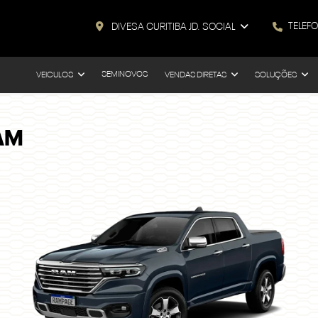
TELEF
DIVESA CURITIBA JD. SOCIAL
SEMINOVOS
VEICULOS
VENDAS DIRETAS
SOLUÇÕES
AM