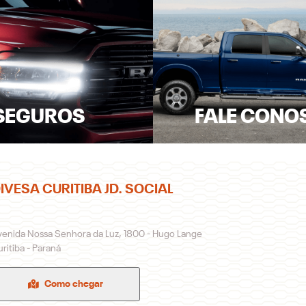
SEGUROS
FALE CONO
IVESA CURITIBA JD. SOCIAL
venida Nossa Senhora da Luz, 1800 - Hugo Lange
ritiba - Paraná
Como chegar