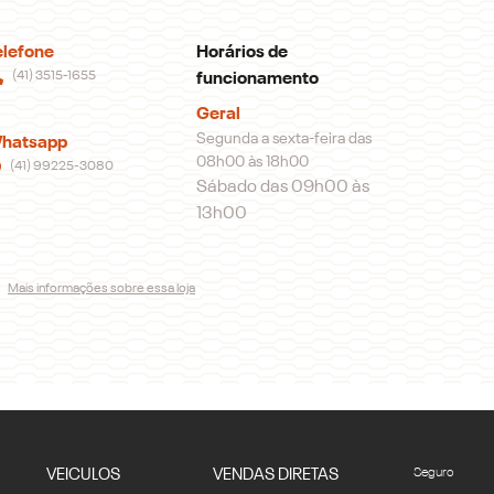
elefone
Horários de
(41) 3515-1655
funcionamento
Geral
Segunda a sexta-feira das
hatsapp
08h00 às 18h00
(41) 99225-3080
Sábado das 09h00 às
13h00
Mais informações sobre essa loja
VEICULOS
VENDAS DIRETAS
Seguro