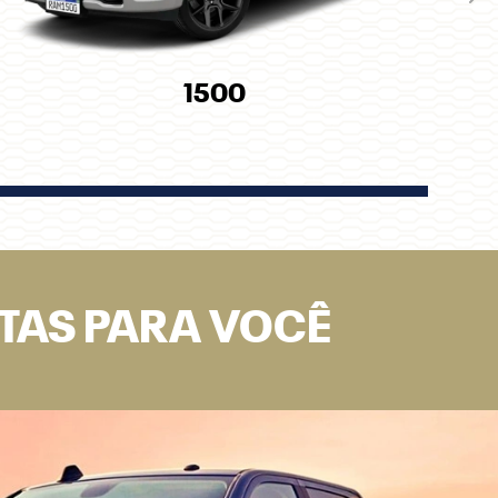
Pró
1500
RTAS PARA VOCÊ