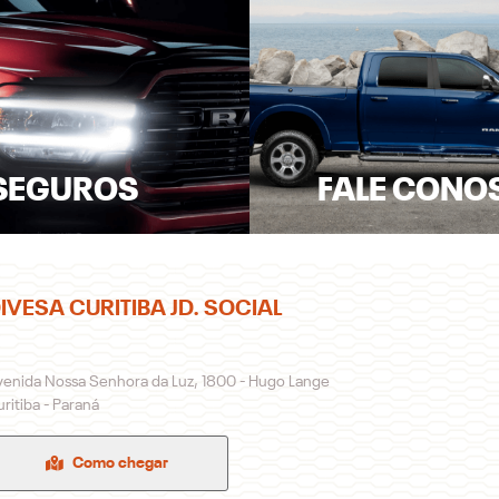
SEGUROS
FALE CONO
IVESA CURITIBA JD. SOCIAL
venida Nossa Senhora da Luz, 1800 - Hugo Lange
ritiba - Paraná
Como chegar