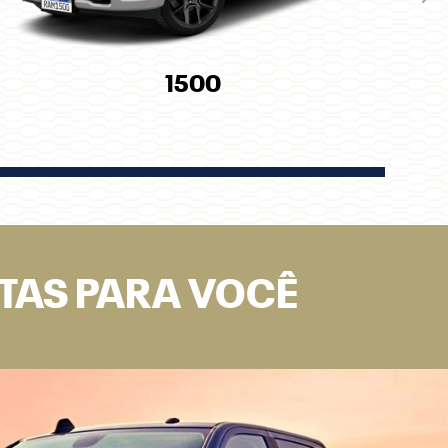
Pró
1500
RTAS PARA VOCÊ