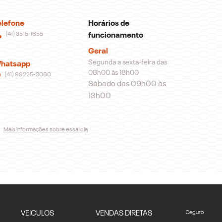
elefone
Horários de
(41) 3515-1655
funcionamento
Geral
Segunda a sexta-feira das
hatsapp
08h00 às 18h00
(41) 99225-3080
Sábado das 09h00 às
13h00
Mais informações sobre essa loja
VEICULOS
VENDAS DIRETAS
Seguro