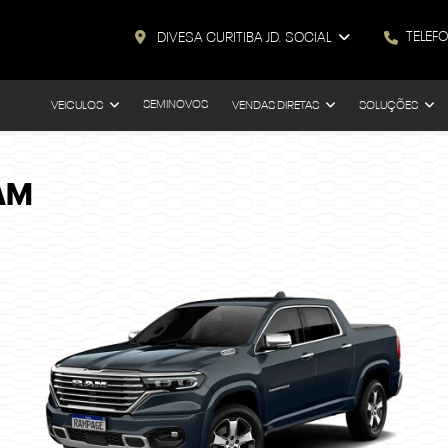
TELEF
DIVESA CURITIBA JD. SOCIAL
SEMINOVOS
VEICULOS
VENDAS DIRETAS
SOLUÇÕES
AM