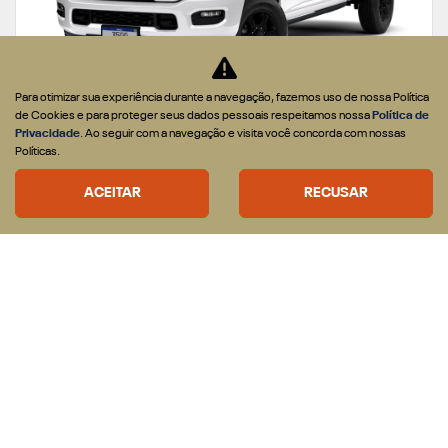
Para otimizar sua experiência durante a navegação, fazemos uso de nossa Política
de Cookies e para proteger seus dados pessoais respeitamos nossa
Política de
Privacidade
. Ao seguir com a navegação e visita você concorda com nossas
APROVEITE
Políticas.
PRODUTOR RURAL
ACEITAR
RECUSAR
De: R$ 619.990,00
R$ 564.190,90
CONFIRA A OFERTA