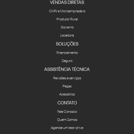
VENDAS DIRETAS
CNPJ e Microempresário
Produtor Rural
Governo
Locadora
SOLUÇÕES
Financiamento
Seguro
ASSISTÊNCIA TÉCNICA
Revisões e serviços
Peças
Acessórios
CONTATO
Fale Conosco
Quem Somos
Agende um test-drive