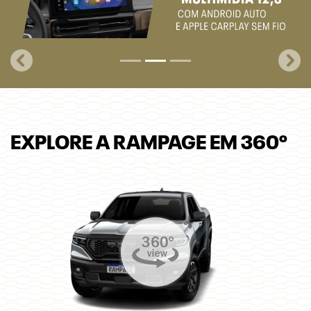
templates.template-01.components.carousel.texts.control_
temp
EXPLORE A RAMPAGE EM 360º