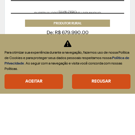
SUPERVALORIZAÇÃO DO SEU SEMINOVO
PRODUTOR RURAL
De: R$ 679.990,00
R$ 618.790,90
Para otimizar sua experiência durante a navegação, fazemos uso de nossa Política
de Cookies e para proteger seus dados pessoais respeitamos nossa
Política de
CONFIRA A OFERTA
Privacidade
. Ao seguir com a navegação e visita você concorda com nossas
Políticas.
ACEITAR
RECUSAR
RAMPAGE
RAMPAGE LARAMIE 2.2 DIESEL 2027