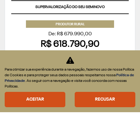
SUPERVALORIZAÇÃO DO SEU SEMINOVO
PRODUTOR RURAL
De: R$ 679.990,00
R$ 618.790,90
CONFIRA A OFERTA
Para otimizar sua experiência durante a navegação, fazemos uso de nossa Política
de Cookies e para proteger seus dados pessoais respeitamos nossa
Política de
Privacidade
. Ao seguir com a navegação e visita você concorda com nossas
Políticas.
ACEITAR
RECUSAR
RAMPAGE
RAMPAGE LARAMIE 2.2 DIESEL 2027