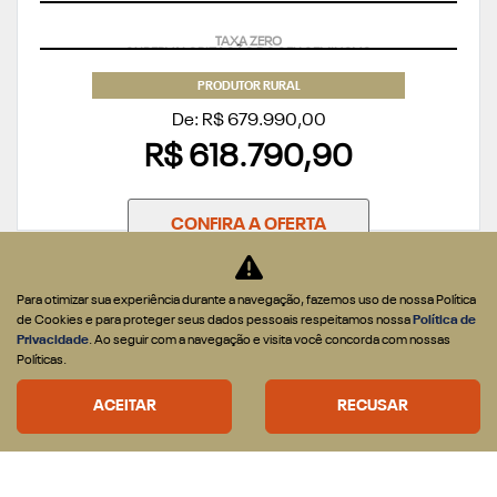
SUPERVALORIZAÇÃO DO SEU SEMINOVO
PRODUTOR RURAL
De: R$ 679.990,00
R$ 618.790,90
CONFIRA A OFERTA
Para otimizar sua experiência durante a navegação, fazemos uso de nossa Política
de Cookies e para proteger seus dados pessoais respeitamos nossa
Política de
Privacidade
. Ao seguir com a navegação e visita você concorda com nossas
Políticas.
RAMPAGE
ACEITAR
RECUSAR
RAMPAGE LARAMIE 2.2 DIESEL 2027