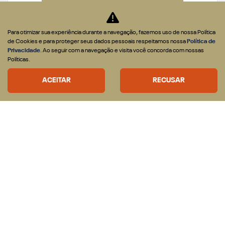
De: R$ 285.990,00
R$ 249.990,00
Para otimizar sua experiência durante a navegação, fazemos uso de nossa Política
de Cookies e para proteger seus dados pessoais respeitamos nossa
Política de
Privacidade
. Ao seguir com a navegação e visita você concorda com nossas
CONFIRA A OFERTA
Políticas.
ACEITAR
RECUSAR
3500
3500 LARAMIE NIGHT EDITION 2026