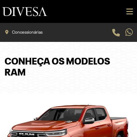
Concessionárias
CONHEÇA OS MODELOS
RAM