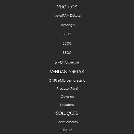
VEICULOS
Nova RAM Dakota
Rampage
1500
2500
3500
SEMINOVOS
VENDAS DIRETAS
CNPJ e Microempresário
Produtor Rural
Governo
Locadora
SOLUÇÕES
Financiamento
Seguro