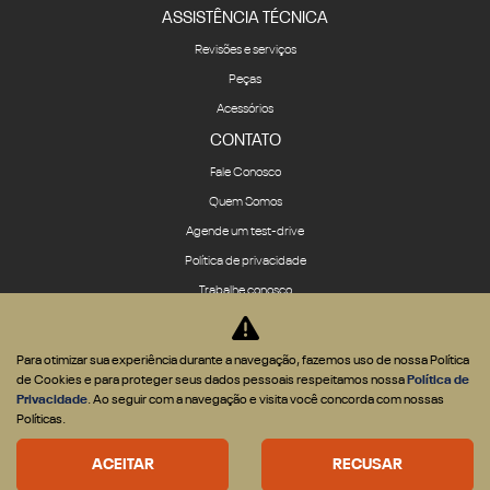
ASSISTÊNCIA TÉCNICA
Revisões e serviços
Peças
Acessórios
CONTATO
Fale Conosco
Quem Somos
Agende um test-drive
Política de privacidade
Trabalhe conosco
Para otimizar sua experiência durante a navegação, fazemos uso de nossa Política
de Cookies e para proteger seus dados pessoais respeitamos nossa
Política de
Privacidade
. Ao seguir com a navegação e visita você concorda com nossas
Desenvolvido pela DEALERSPACE ® Direitos Reservados.
Políticas.
Desacelere. Seu bem maior é a vida.
ACEITAR
RECUSAR