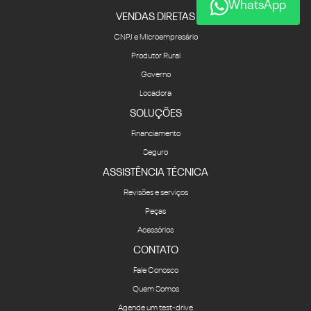
WhatsApp
VENDAS DIRETAS
CNPJ e Microempresário
Produtor Rural
Governo
Locadora
SOLUÇÕES
Financiamento
Seguro
ASSISTÊNCIA TÉCNICA
Revisões e serviços
Peças
Acessórios
CONTATO
Fale Conosco
Quem Somos
Agende um test-drive