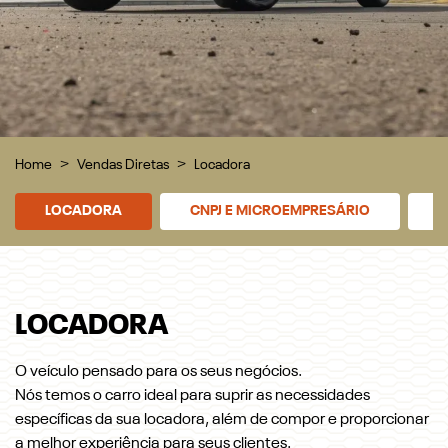
Home
Vendas Diretas
Locadora
LOCADORA
CNPJ E MICROEMPRESÁRIO
P
LOCADORA
O veículo pensado para os seus negócios.
Nós temos o carro ideal para suprir as necessidades
específicas da sua locadora, além de compor e proporcionar
a melhor experiência para seus clientes.