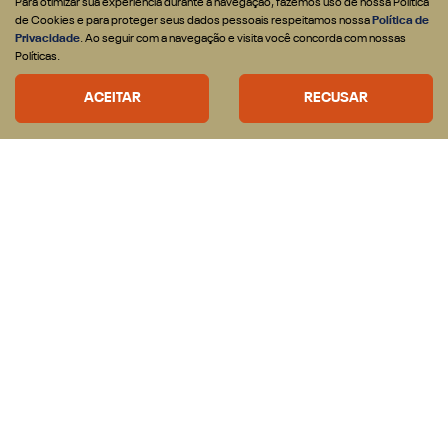
Para otimizar sua experiência durante a navegação, fazemos uso de nossa Política
de Cookies e para proteger seus dados pessoais respeitamos nossa
Política de
Privacidade
. Ao seguir com a navegação e visita você concorda com nossas
Políticas.
ACEITAR
RECUSAR
SUPERVALORIZAÇÃO DO SEU SEMINOVO OU TAXA ZERO
CNPJ E MICROEMPRESÁRIOS
De: R$ 269.990,00
R$ 230.031,48
CONFIRA A OFERTA