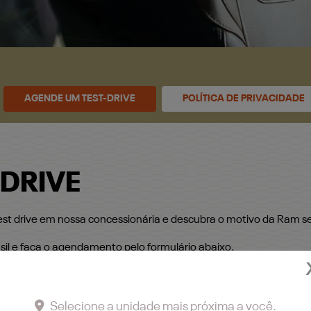
AGENDE UM TEST-DRIVE
POLÍTICA DE PRIVACIDADE
 DRIVE
t drive em nossa concessionária e descubra o motivo da Ram ser
il e faça o agendamento pelo formulário abaixo.
Selecione a unidade mais próxima a você.