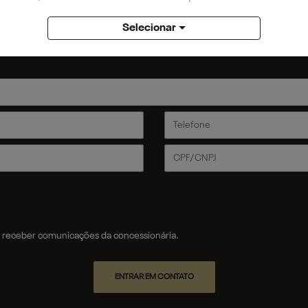
RE EM CONTATO
Selecionar
r, preencha o formulário abaixo que entraremos em contat
receber comunicações da concessionária.
ENTRAR EM CONTATO