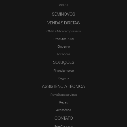
3500
SEMINOVOS
VENDAS DIRETAS
CNPJ e Microempresário
Produtor Rural
Governo
Locadora
SOLUÇÕES
Financiamento
Seguro
ASSISTÊNCIA TÉCNICA
Revisões e serviços
Peças
Acessórios
CONTATO
Fale Conosco