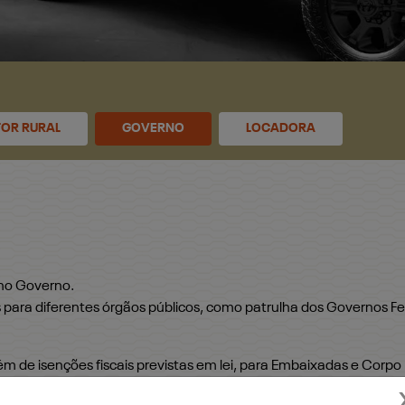
OR RURAL
GOVERNO
LOCADORA
 no Governo.
ara diferentes órgãos públicos, como patrulha dos Governos Fed
ém de isenções fiscais previstas em lei, para Embaixadas e Corpo
ículos, com toda a segurança, conforto, potência e tecnologia q