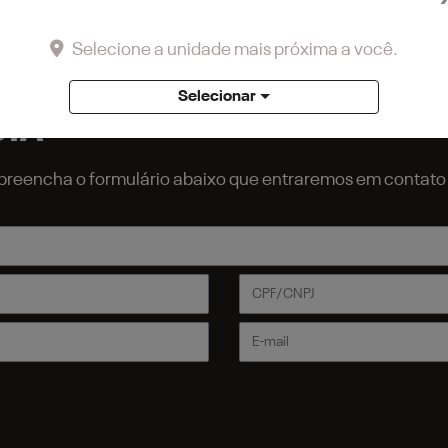
tores entrará em contato.
Selecione a unidade mais próxima a você.
Selecionar
STA
r, preencha o formulário abaixo que entraremos em contat