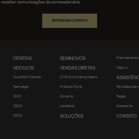
receber comunicações da concessionária.
ENTRAR EM CONTATO
OFERTAS
SEMINOVOS
Financiamento
VEICULOS
VENDAS DIRETAS
Seguro
Nova RAM Dakota
CNPJ e Microempresário
ASSISTÊNC
Rampage
Produtor Rural
Revisões e ser
1500
Governo
Peças
2500
Locadora
Acessórios
3500
SOLUÇÕES
CONTATO