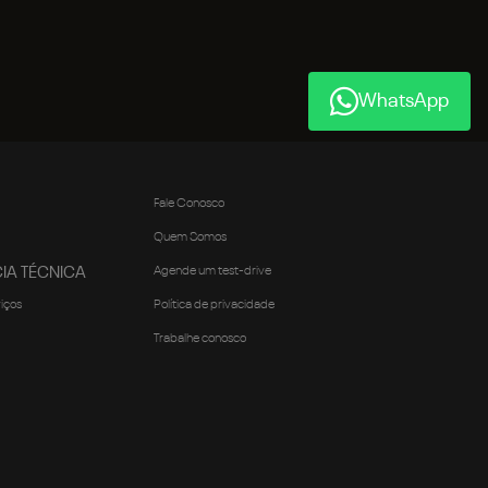
WhatsApp
Fale Conosco
Quem Somos
IA TÉCNICA
Agende um test-drive
viços
Política de privacidade
Trabalhe conosco