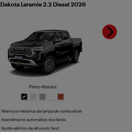
Dakota Laramie 2.2 Diesel 2026
Dakota L
Next
Preto Absolut
Abertura mecanica da tampa de combustivel
Abertura me
Acendimento automático dos faróis
Acendimento
Ajuste elétrico de altura do farol
Ajuste elétr