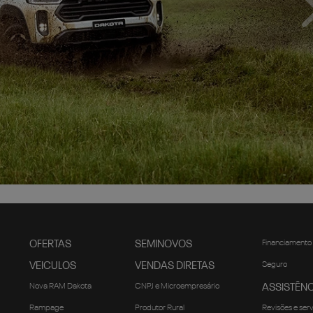
OFERTAS
SEMINOVOS
Financiamento
VEICULOS
VENDAS DIRETAS
Seguro
Nova RAM Dakota
CNPJ e Microempresário
ASSISTÊNC
Rampage
Produtor Rural
Revisões e ser
1500
Governo
Peças