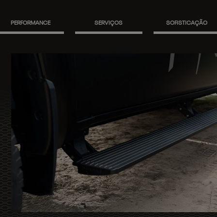
PERFORMANCE
SERVIÇOS
SOFISTICAÇÃO
ma elétrica traz tecnologia e
a com apenas um toque e
evada