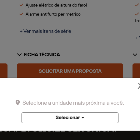
Ajuste elétrico de altura do farol
Alarme antifurto perimetrico
tr
+ Ver mais itens de série
+ 
FICHA TÉCNICA
SOLICITAR UMA PROPOSTA
COMPARAR VERSÃO
Selecione a unidade mais próxima a você.
Selecionar
ICAPE FULLSIZE SER ÚNICA.