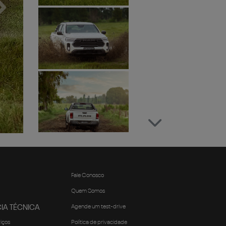
Próximo
Fale Conosco
Quem Somos
IA TÉCNICA
Agende um test-drive
viços
Política de privacidade
Trabalhe conosco