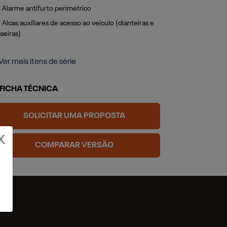
Alarme antifurto perimetrico
Alarme anti
Alcas auxiliares de acesso ao veiculo (dianteiras e
Alcas auxili
aseiras)
traseiras)
Ver mais itens de série
+ Ver mais ite
FICHA TÉCNICA
FICHA TÉ
SOLICITAR UMA PROPOSTA
SOL
X
COMPARAR VERSÃO