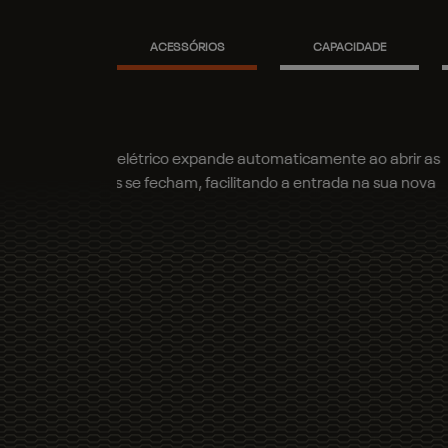
ACESSÓRIOS
CAPACIDADE
Capota elétrica
Proteção para caçamba e carga: a capota maríti
praticidade, permitindo abrir e fechar a capot
mantendo os seus itens ainda mais protegidos.
Próximo
Tapete de borda el