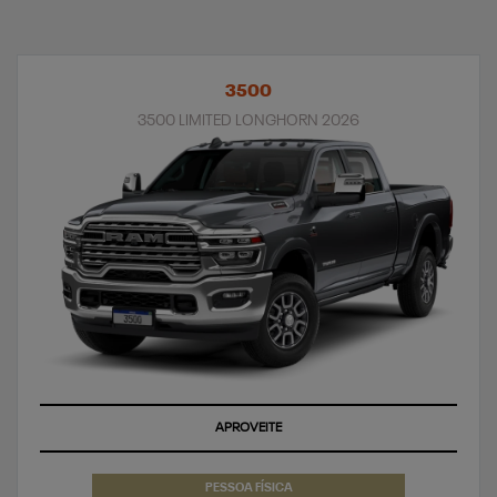
3500
3500 LIMITED LONGHORN 2026
TAXA ZERO
PESSOA FÍSICA