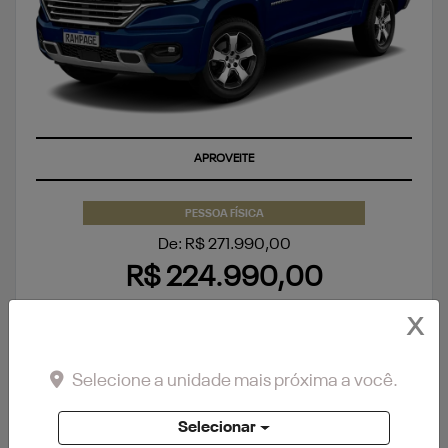
APROVEITE
PESSOA FÍSICA
De: R$ 271.990,00
R$ 224.990,00
X
CONFIRA A OFERTA
Selecione a unidade mais próxima a você.
Selecionar