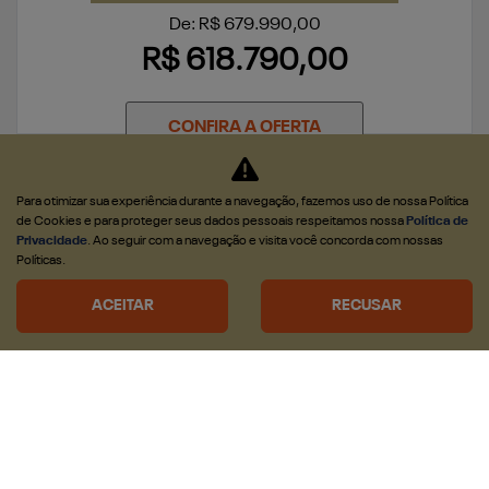
De: R$ 679.990,00
R$ 618.790,00
CONFIRA A OFERTA
Para otimizar sua experiência durante a navegação, fazemos uso de nossa Política
de Cookies e para proteger seus dados pessoais respeitamos nossa
Política de
Privacidade
. Ao seguir com a navegação e visita você concorda com nossas
Políticas.
NOVA RAM DAKOTA
ACEITAR
RECUSAR
DAKOTA BIG HORN 2.2 DIESEL 2027