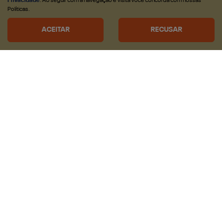
Privacidade
. Ao seguir com a navegação e visita você concorda com nossas
Políticas.
ACEITAR
RECUSAR
APROVEITE
CNPJ E MICROEMPRESÁRIOS
De: R$ 285.990,00
R$ 249.990,00
CONFIRA A OFERTA