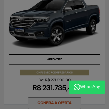
SUPERVALORIZAÇÃO DO SEU SEMINOVO OU TAXA ZERO
APROVEITE
CNPJ E MICROEMPRESÁRIOS
De: R$ 271.990,00
WhatsApp
R$ 231.735,48
CONFIRA A OFERTA