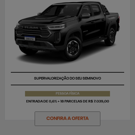
TAXA ZERO
SUPERVALORIZAÇÃO DO SEU SEMINOVO
PESSOA FÍSICA
ENTRADA DE 0,6% + 18 PARCELAS DE R$ 7.039,00
CONFIRA A OFERTA