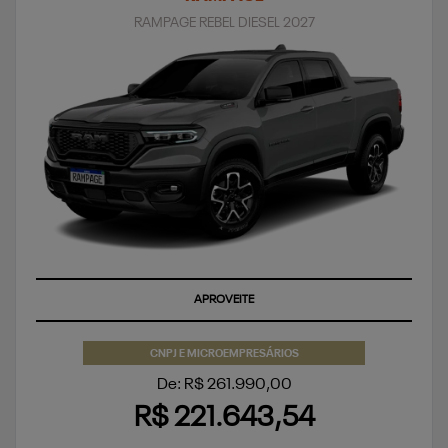
RAMPAGE REBEL DIESEL 2027
SUPERVALORIZAÇÃO DO SEU SEMINOVO OU TAXA ZERO
APROVEITE
CNPJ E MICROEMPRESÁRIOS
De: R$ 261.990,00
R$ 221.643,54