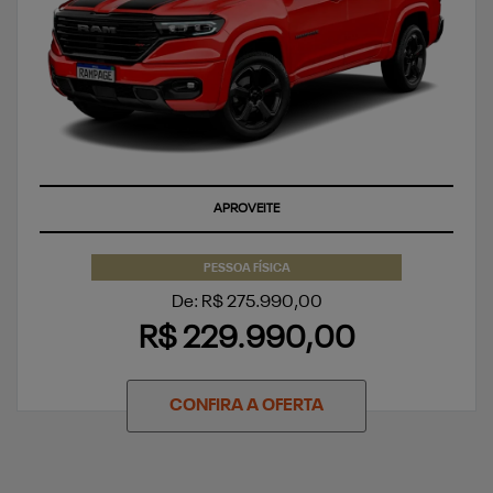
SUPERVALORIZAÇÃO DO SEU SEMINOVO OU TAXA ZERO
APROVEITE
PESSOA FÍSICA
De: R$ 275.990,00
R$ 229.990,00
CONFIRA A OFERTA