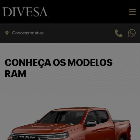
Concessionárias
CONHEÇA OS MODELOS
RAM