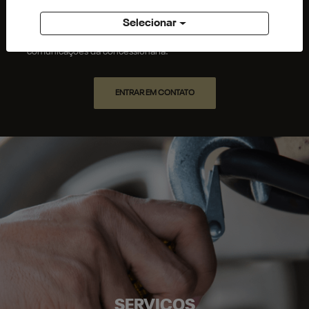
Whatsapp
Telefone
Email
Selecionar
Li e aceito a
Política de Privacidade
e concordo em receber
comunicações da concessionária.
ENTRAR EM CONTATO
SERVIÇOS