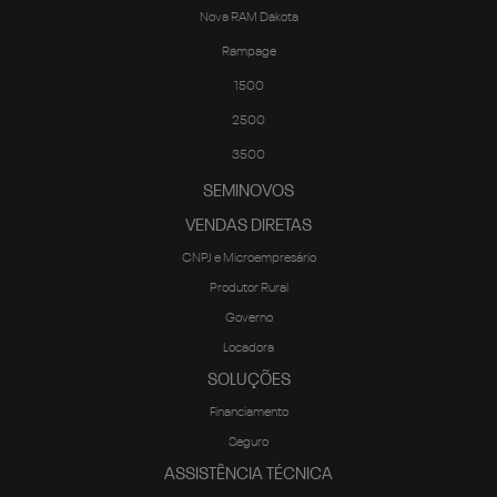
Nova RAM Dakota
Rampage
1500
2500
3500
SEMINOVOS
VENDAS DIRETAS
CNPJ e Microempresário
Produtor Rural
Governo
Locadora
SOLUÇÕES
Financiamento
Seguro
ASSISTÊNCIA TÉCNICA