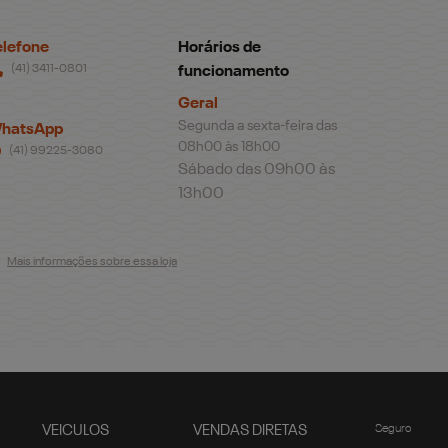
elefone
Horários de
(41) 3411-0801
funcionamento
Geral
Segunda a sexta-feira das
hatsApp
08h00 às 18h00
(41) 99225-3080
Sábado das 09h00 às
13h00
Mais informações sobre essa loja
VEICULOS
VENDAS DIRETAS
Seguro