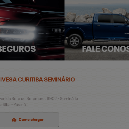
SEGUROS
FALE CONO
IVESA CURITIBA SEMINÁRIO
venida Sete de Setembro, 6902 - Seminário
ritiba - Paraná
Como chegar