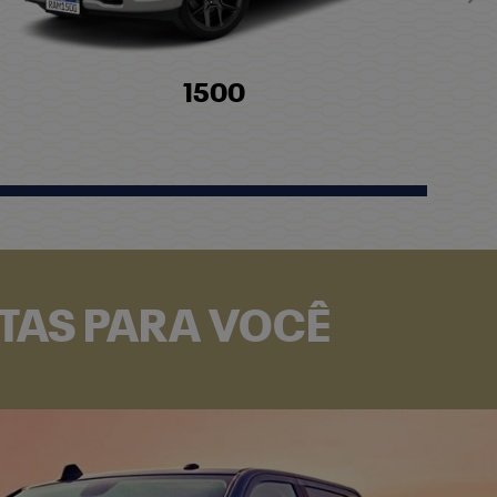
Pró
1500
RTAS PARA VOCÊ