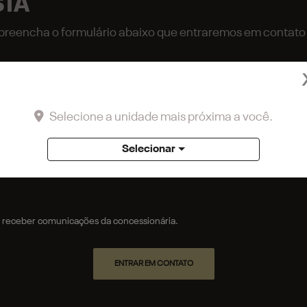
STA
r, preencha o formulário abaixo que entraremos em contat
Selecione a unidade mais próxima a você.
Selecionar
receber comunicações da concessionária.
ENTRAR EM CONTATO