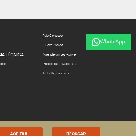
Fale Conosco
WhatsApp
Quem Somos
IA TÉCNICA
Agende um test-drive
viços
Política de privacidade
Trabalhe conosco
Desacelere. Seu bem maior é
a vida.
ACEITAR
RECUSAR