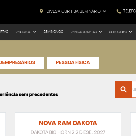
TELEF
DIVESA CURITIBA SEMINÁRIO
ERTAS
SEMINOVOS
VEICULOS
VENDAS DIRETAS
SOLUÇÕES
ROEMPRESÁRIOS
PESSOA FÍSICA
xperiência sem precedentes
NOVA RAM DAKOTA
DAKOTA BIG HORN 2.2 DIESEL 2027