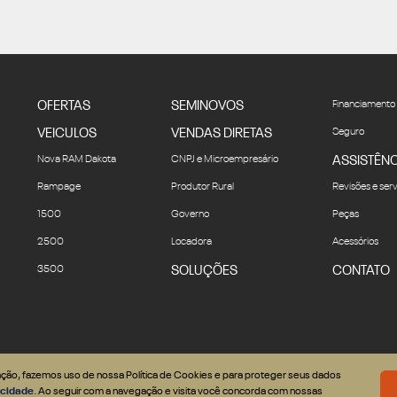
OFERTAS
SEMINOVOS
Financiamento
VEICULOS
VENDAS DIRETAS
Seguro
Nova RAM Dakota
CNPJ e Microempresário
ASSISTÊNC
Rampage
Produtor Rural
Revisões e ser
1500
Governo
Peças
2500
Locadora
Acessórios
3500
SOLUÇÕES
CONTATO
gação, fazemos uso de nossa Política de Cookies e para proteger seus dados
vacidade
. Ao seguir com a navegação e visita você concorda com nossas