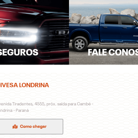
SEGUROS
FALE CONO
IVESA LONDRINA
enida Tiradentes, 4555, próx. saída para Cambé -
ndrina - Paraná
Como chegar