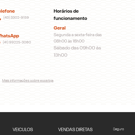
elefone
Horários de
(43) 3302-9159
funcionamento
Geral
Segunda a sexta-feira das
hatsApp
08h00 às 18h00
(41) 99225-3080
Sábado das 09h00 às
13h00
Mais informações sobre essa loja
VEICULOS
VENDAS DIRETAS
Seguro