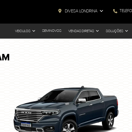
TELEF
DIVESA LONDRINA
SEMINOVOS
VEICULOS
VENDAS DIRETAS
SOLUÇÕES
AM