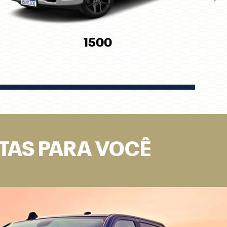
Pró
1500
RTAS PARA VOCÊ