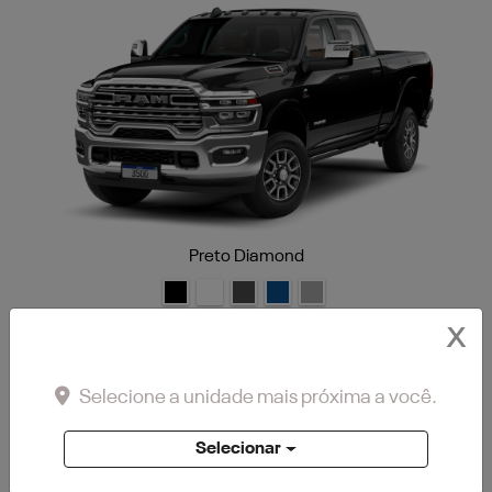
Preto Diamond
X
Cab lights
Chapa de Proteção
Selecione a unidade mais próxima a você.
Emissões P8
Grupo tecnológico de reboque
Selecionar
Longhorn Level 1