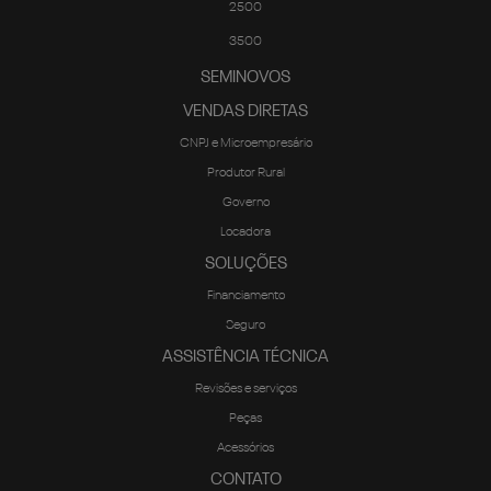
2500
3500
SEMINOVOS
VENDAS DIRETAS
CNPJ e Microempresário
Produtor Rural
Governo
Locadora
SOLUÇÕES
Financiamento
Seguro
ASSISTÊNCIA TÉCNICA
Revisões e serviços
Peças
Acessórios
CONTATO