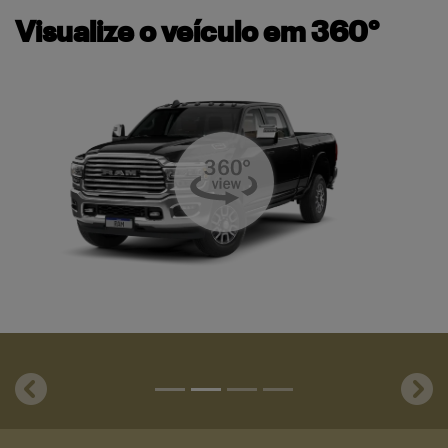
Visualize o veículo em 360°
templates.template-01.components.carousel.texts.control_
temp