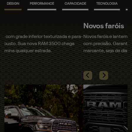
DESIGN
PERFORMANCE
CAPACIDADE
TECNOLOGIA
S
Novos faróis
Novos faróis e lanternas full LED que iluminam seu caminho
com precisão. Garanta mais segurança e um visual
marcante, seja de dia ou de noite.​
Próximo
Madeira de verdade
Previous
Next