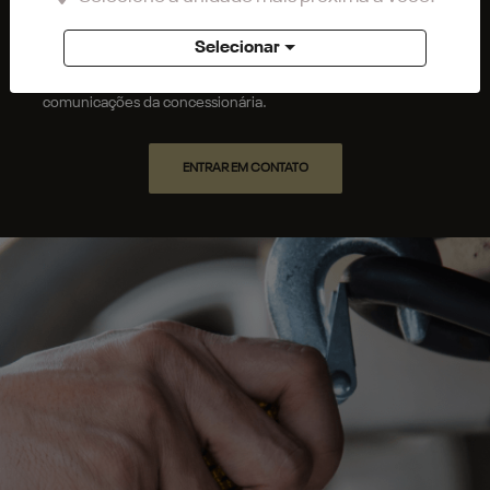
Preferência de contato:
Whatsapp
Telefone
Email
Selecionar
Li e aceito a
Política de Privacidade
e concordo em receber
comunicações da concessionária.
ENTRAR EM CONTATO