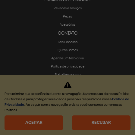
Revisões e serviços
Peças
Acessórios
CONTATO
Fale Conosco
Quem Somos
Agende um test-drive
Política de privacidade
Trabalhe conosco
Para otimizar sua experiência durante a navegação, fazemos uso de nossa Política
de Cookies e para proteger seus dados pessoais respeitamos nossa
Política de
Privacidade
. Ao seguir com a navegação e visita você concorda com nossas
Desenvolvido pela DEALERSPACE ® Direitos Reservados.
Políticas.
Desacelere. Seu bem maior é a vida.
ACEITAR
RECUSAR