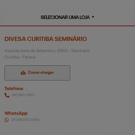
SELECIONAR UMA LOJA
DIVESA CURITIBA SEMINÁRIO
Avenida Sete de Setembro, 6902 - Seminário
Curitiba - Paraná
Como chegar
Telefone
(41) 3411-0801
WhatsApp
(41) 99225-3080