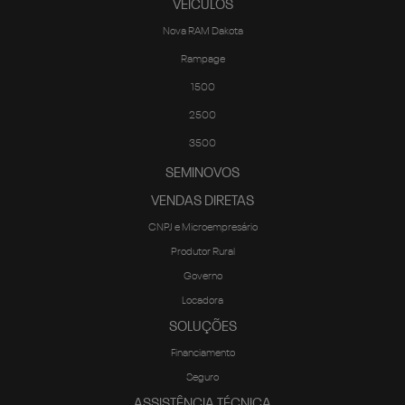
VEICULOS
Nova RAM Dakota
Rampage
1500
2500
3500
SEMINOVOS
VENDAS DIRETAS
CNPJ e Microempresário
Produtor Rural
Governo
Locadora
SOLUÇÕES
Financiamento
Seguro
ASSISTÊNCIA TÉCNICA