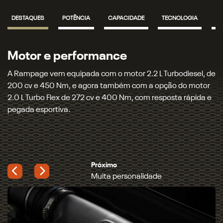
DESTAQUES
POTÊNCIA
CAPACIDADE
TECNOLOGIA
SO
Motor e performance
A Rampage vem equipada com o motor 2.2 L Turbodiesel, de
200 cv e 450 Nm, e agora também com a opção do motor
2.0 L Turbo Flex de 272 cv e 400 Nm, com resposta rápida e
pegada esportiva.
Próximo
Muita personalidade
Previous
Next