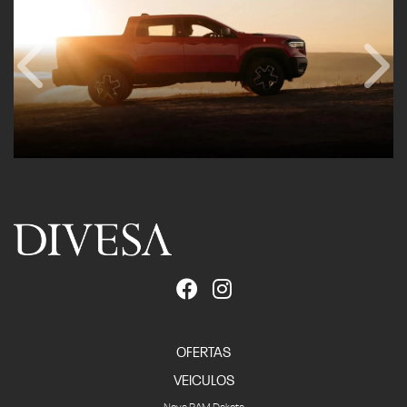
Anterior
Próx
OFERTAS
VEICULOS