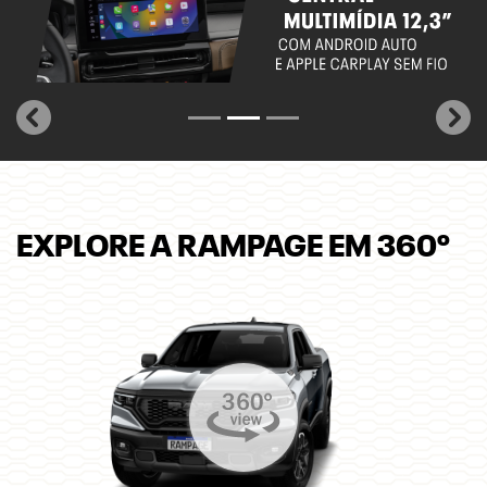
templates.template-01.components.carousel.texts.control_
temp
EXPLORE A RAMPAGE EM 360º