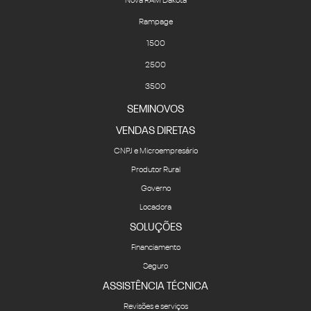
Nova RAM Dakota
Rampage
1500
2500
3500
SEMINOVOS
VENDAS DIRETAS
CNPJ e Microempresário
Produtor Rural
Governo
Locadora
SOLUÇÕES
Financiamento
Seguro
ASSISTÊNCIA TÉCNICA
Revisões e serviços